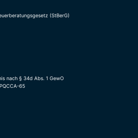
teuerberatungsgesetz (StBerG)
nis nach § 34d Abs. 1 GewO
4-PQCCA-65