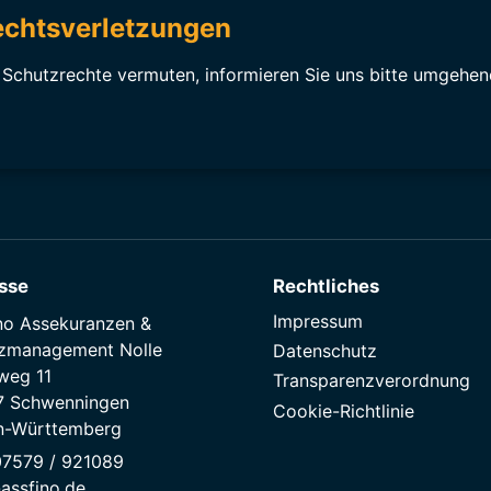
echtsverletzungen
r Schutzrechte vermuten, informieren Sie uns bitte umgehen
sse
Rechtliches
Impressum
no Assekuranzen &
nzmanagement Nolle
Datenschutz
weg 11
Transparenzverordnung
7 Schwenningen
Cookie-Richtlinie
n-Württemberg
 07579 / 921089
assfino.de